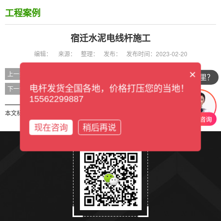
工程案例
宿迁水泥电线杆施工
编辑：
来源：
整理：
发布：
发布时间：2023-02-20
×
宿迁水泥电线杆施工
上一条
你们公司在哪里？
宿迁水泥电线杆施工
电杆发货全国各地，价格打压您的当地！
下一条
15562299887
本文标签：
现在咨询
稍后再说