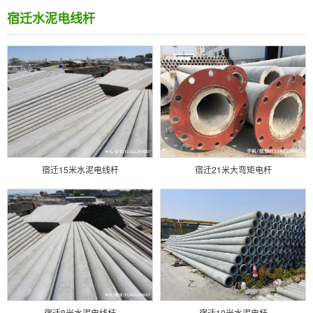
宿迁水泥电线杆
宿迁15米水泥电线杆
宿迁21米大弯矩电杆
宿迁8米水泥电线杆
宿迁10米水泥电杆