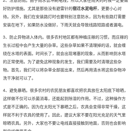
2、注意防雨。由于雨水会冲刷电线，所以大家在雨天的时候一定要做
好防护措施。尤其是那些没有避雷针的
宿迁水泥电杆
，更要小心对
待。另外，我们在安装路灯时也要特别注意防水，因为有些路灯需要
安装在地下，如果防水没做好，下雨天就会导致线路短路或者漏电。
3、防止异物进入体内。很多农村地区都有种植庄稼的习惯，而庄稼的
生长过程中会产生大量的杂草。这些杂草如果不清理掉的话，就会缠
绕在水塔的表面。时间长了，就会出现堵塞的现象，从而影响到水塔
的正常使用。为了避免这种现象的发生，我们需要及时清理这些杂
物。首先，我们可以将杂草全部拔出来，然后再用清水将这些杂物冲
洗干净就可以了。
4、避免暴晒。很多农村的农民朋友都喜欢把农具放在太阳底下晾晒，
这样做不仅可以杀菌消毒，还能起到除湿的作用。不过，这种操作方
式是不正确的。因为在太阳光下暴晒之后，农具会变得非常干燥，这
样就不利于农具的使用了。因此，建议大家不要在阳光充足的天气里
晾晒农具。另外，大家也不要让电线直接接触到地面，否则也会影响