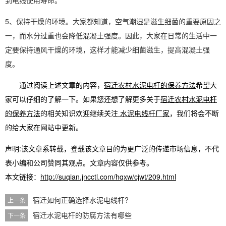
到电线使用寿命。
5、保持干燥的环境。大家都知道，空气潮湿是滋生细菌的重要原因之
一，而水分过重也会降低混凝土强度。因此，大家在日常的生活中一
定要保持通风干燥的环境，这样才能减少细菌滋生，提高混凝土强
度。
通过阅读上述文章的内容，
宿迁农村水泥电杆的保养方法
希望大
家可以仔细的了解一下。如果您还想了解更多关于
宿迁农村水泥电杆
的保养方法
的相关知识欢迎继续关注
水泥电线杆厂家
，我们将会不断
的给大家在网站中更新。
声明:该文章系转载，登载该文章目的为更广泛的传递市场信息，不代
表小编和公司赞同其观点。文章内容仅供参考。
本文链接：
http://suqian.jncctl.com/hqxw/cjwt/209.html
宿迁如何正确选择水泥电线杆?
上一条
宿迁水泥电杆的防腐方法有哪些
下一条