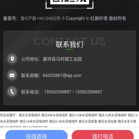
备案号：
鲁ICP备19012462号-3
Copyright © 红旗杆塔 版权所有
CONTACT US
联系我们
公司地址：嘉祥县马村镇工业园
联系邮箱：84023887@qq.com
联系电话： 15562299887 / 15562299887
优化关键字：
宿迁水泥电线杆
宿迁8米水泥电线杆
宿迁10米水泥电线杆
宿迁12米水泥电线杆
宿迁15
米水泥电线杆
宿迁18米水泥电线杆
宿迁21米水泥电线杆
宿迁水泥底盘
宿迁水泥拉盘
宿迁水泥卡盘
宿迁水泥电线杆
宿迁水泥电杆厂家
在线咨询
拨打电话