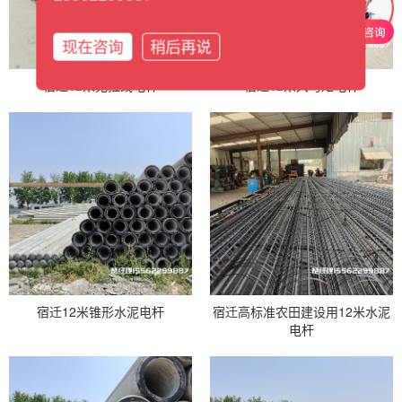
现在咨询
稍后再说
宿迁12米无拉线电杆
宿迁12米大弯矩电杆
宿迁12米锥形水泥电杆
宿迁高标准农田建设用12米水泥
电杆