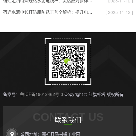
宿迁定制特殊规格水泥电线杆：灵活应对多样化项目需求的实用指南
[ 2025-11-12 ]
宿迁水泥电线杆防腐防锈工艺全解析：提升电杆耐用性的关键
[ 2025-11-12 ]
备案号：
鲁ICP备19012462号-3
Copyright © 红旗杆塔 版权所有
CONTACT US
联系我们
公司地址：嘉祥县马村镇工业园