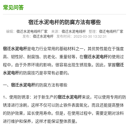
常见问答
宿迁水泥电杆的防腐方法有哪些
编辑：
宿迁水泥电线杆厂家
来源：
宿迁水泥电线杆
整理：
宿迁电线杆厂家
发布：
宿迁水泥电杆
发布时间：2023-03-30 13:32:31
宿迁水泥电杆
是电力行业常用的基础材料之一，其优势性能在于强度
高、韧性好、耐腐蚀、抗老化、重量轻等，在
宿迁水泥电杆
的使用过
程中，由于外界环境的影响，很容易出现生锈现象。因此，掌握
宿迁
水泥电杆
的防腐技巧是非常有必要的。
一、
宿迁水泥电杆
的防腐方法有哪些
1、使用防锈漆：对于新生产的
宿迁水泥电杆
来说，可以使用专用的防
锈漆进行涂刷，这样不仅可以防止铁件表面氧化，而且还能提高整体
的防护效果，延长使用寿命。但是，在使用过程中，需要定期对涂料
进行维护和保养，这样才能保证整体质量。