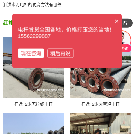
泗洪水泥电杆的防腐方法有哪些
×
红旗电杆
/ PRODUCT
你们公司在哪里？
电杆发货全国各地，价格打压您的当地！
15562299887
现在咨询
稍后再说
宿迁12米无拉线电杆
宿迁12米大弯矩电杆